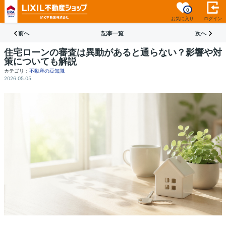
0
お気に入り
ログイン
前へ
記事一覧
次へ
住宅ローンの審査は異動があると通らない？影響や対
策についても解説
カテゴリ：
不動産の豆知識
2026.05.05