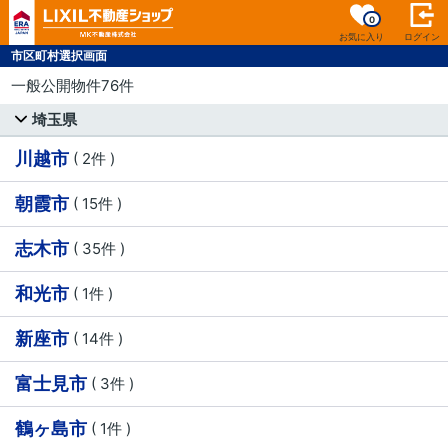
0
お気に入り
ログイン
市区町村選択画面
一般公開物件76件
埼玉県
川越市
( 2件 )
朝霞市
( 15件 )
志木市
( 35件 )
和光市
( 1件 )
新座市
( 14件 )
富士見市
( 3件 )
鶴ヶ島市
( 1件 )