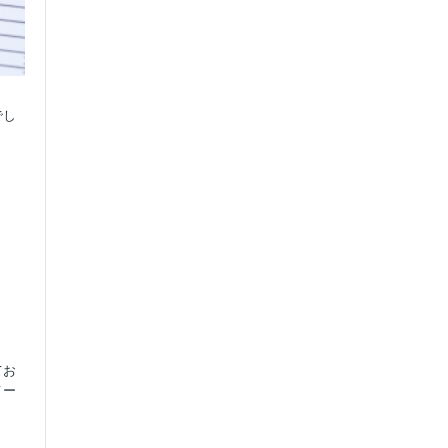
でし
てお
メー