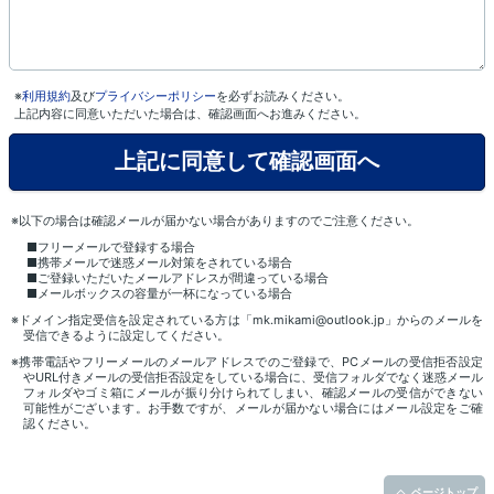
※
利用規約
及び
プライバシーポリシー
を必ずお読みください。
上記内容に同意いただいた場合は、確認画面へお進みください。
※以下の場合は確認メールが届かない場合がありますのでご注意ください。
■フリーメールで登録する場合
■携帯メールで迷惑メール対策をされている場合
■ご登録いただいたメールアドレスが間違っている場合
■メールボックスの容量が一杯になっている場合
※ドメイン指定受信を設定されている方は「mk.mikami@outlook.jp」からのメールを
受信できるように設定してください。
※携帯電話やフリーメールのメールアドレスでのご登録で、PCメールの受信拒否設定
やURL付きメールの受信拒否設定をしている場合に、受信フォルダでなく迷惑メール
フォルダやゴミ箱にメールが振り分けられてしまい、確認メールの受信ができない
可能性がございます。お手数ですが、メールが届かない場合にはメール設定をご確
認ください。
ページトップ