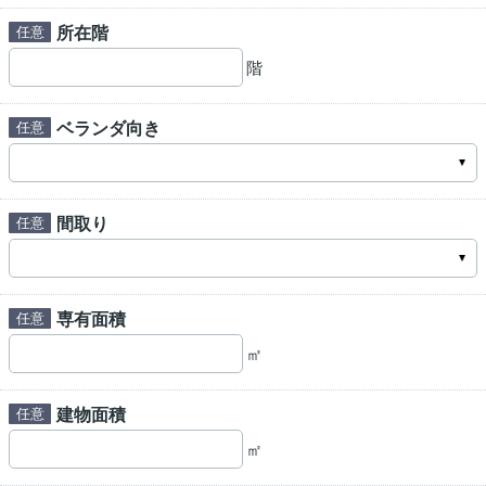
所在階
階
ベランダ向き
間取り
専有面積
㎡
建物面積
㎡