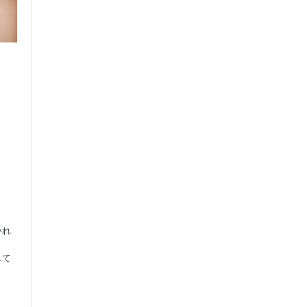
いれ
して