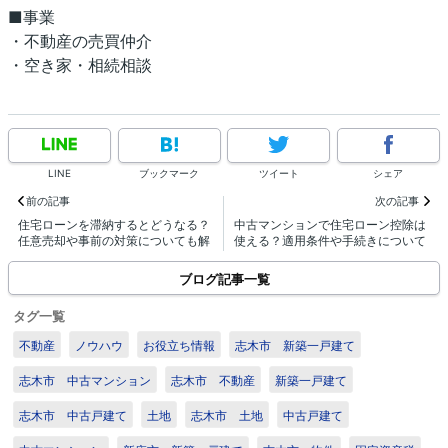
■事業
・不動産の売買仲介
・空き家・相続相談
LINE
ブックマーク
ツイート
シェア
前の記事
次の記事
住宅ローンを滞納するとどうなる？
中古マンションで住宅ローン控除は
任意売却や事前の対策についても解
使える？適用条件や手続きについて
説
も解説
ブログ記事一覧
タグ一覧
不動産
ノウハウ
お役立ち情報
志木市 新築一戸建て
志木市 中古マンション
志木市 不動産
新築一戸建て
志木市 中古戸建て
土地
志木市 土地
中古戸建て