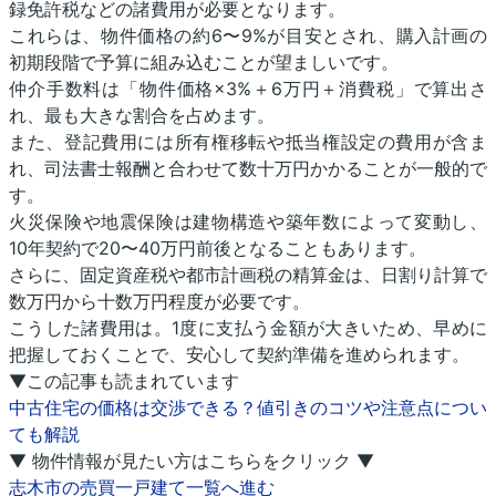
録免許税などの諸費用が必要となります。
これらは、物件価格の約6〜9%が目安とされ、購入計画の
初期段階で予算に組み込むことが望ましいです。
仲介手数料は「物件価格×3%＋6万円＋消費税」で算出さ
れ、最も大きな割合を占めます。
また、登記費用には所有権移転や抵当権設定の費用が含ま
れ、司法書士報酬と合わせて数十万円かかることが一般的で
す。
火災保険や地震保険は建物構造や築年数によって変動し、
10年契約で20〜40万円前後となることもあります。
さらに、固定資産税や都市計画税の精算金は、日割り計算で
数万円から十数万円程度が必要です。
こうした諸費用は。1度に支払う金額が大きいため、早めに
把握しておくことで、安心して契約準備を進められます。
▼この記事も読まれています
中古住宅の価格は交渉できる？値引きのコツや注意点につい
ても解説
▼ 物件情報が見たい方はこちらをクリック ▼
志木市の売買一戸建て一覧へ進む