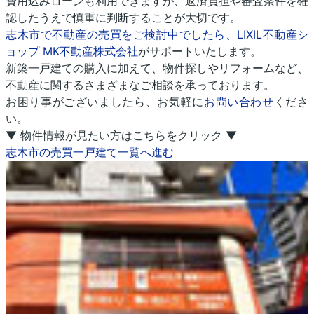
費用込みローンも利用できますが、返済負担や審査条件を確
認したうえで慎重に判断することが大切です。
志木市で不動産の売買をご検討中でしたら、LIXIL不動産シ
ョップ MK不動産株式会社
がサポートいたします。
新築一戸建ての購入に加えて、物件探しやリフォームなど、
不動産に関するさまざまなご相談を承っております。
お困り事がございましたら、お気軽に
お問い合わせ
くださ
い。
▼ 物件情報が見たい方はこちらをクリック ▼
志木市の売買一戸建て一覧へ進む