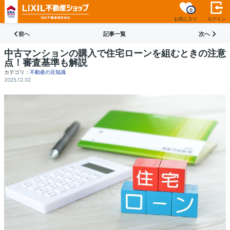
0
お気に入り
ログイン
前へ
記事一覧
次へ
中古マンションの購入で住宅ローンを組むときの注意
点！審査基準も解説
カテゴリ：
不動産の豆知識
2025.12.02