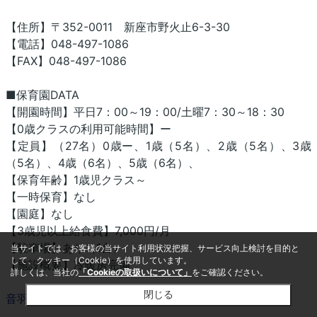
【住所】〒352-0011 新座市野火止6-3-30
【電話】048-497-1086
【FAX】048-497-1086
■保育園DATA
【開園時間】平日7：00～19：00/土曜7：30～18：30
【0歳クラスの利用可能時間】ー
【定員】（27名）0歳ー、1歳（5名）、2歳（5名）、3歳
（5名）、4歳（6名）、5歳（6名）、
【保育年齢】1歳児クラス～
【一時保育】なし
【園庭】なし
【3歳児以上給食費】7,000円/月
【駐車場】あり（1台）
当サイトでは、お客様の当サイト利用状況把握、サービス向上検討を目的と
して、クッキー（Cookie）を使用しています。
【施設概要】冷暖房完備
詳しくは、当社の
「Cookieの取扱いについて」
をご確認ください。
閉じる
音羽の森新座保育園のホームページはこちら▶▷