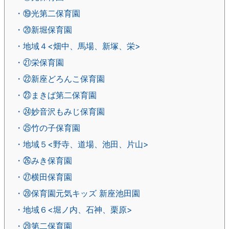
・⑲光第二保育園
・⑳新堀保育園
・地域４<畑中、馬場、新塚、栄>
・㉑栄保育園
・㉒新座どろんこ保育園
・㉓まきば第二保育園
・㉔妙音沢もみじ保育園
・㉕竹の子保育園
・地域５<野寺、道場、池田、片山>
・㉖みき保育園
・㉗横田保育園
・㉘保育園元気キッズ 新座池田園
・地域６<堀ノ内、石神、栗原>
・㉙第二保育園