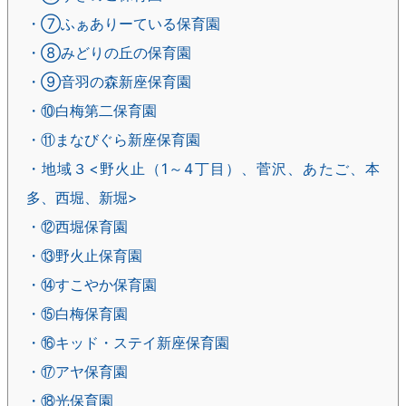
・⑦ふぁありーている保育園
・⑧みどりの丘の保育園
・⑨音羽の森新座保育園
・⑩白梅第二保育園
・⑪まなびぐら新座保育園
・地域３<野火止（1～4丁目）、菅沢、あたご、本
多、西堀、新堀>
・⑫西堀保育園
・⑬野火止保育園
・⑭すこやか保育園
・⑮白梅保育園
・⑯キッド・ステイ新座保育園
・⑰アヤ保育園
・⑱光保育園