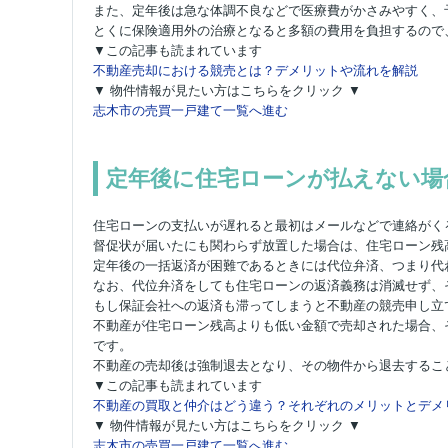
また、定年後は急な体調不良などで医療費がかさみやすく、
とくに保険適用外の治療となると多額の費用を負担するので
▼この記事も読まれています
不動産売却における競売とは？デメリットや流れを解説
▼ 物件情報が見たい方はこちらをクリック ▼
志木市の売買一戸建て一覧へ進む
定年後に住宅ローンが払えない場
住宅ローンの支払いが遅れると最初はメールなどで連絡がく
督促状が届いたにも関わらず放置した場合は、住宅ローン残
定年後の一括返済が困難であるときには代位弁済、つまり代
なお、代位弁済をしても住宅ローンの返済義務は消滅せず、
もし保証会社への返済も滞ってしまうと不動産の競売申し立
不動産が住宅ローン残高よりも低い金額で売却された場合、
です。
不動産の売却後は強制退去となり、その物件から退去するこ
▼この記事も読まれています
不動産の買取と仲介はどう違う？それぞれのメリットとデメ
▼ 物件情報が見たい方はこちらをクリック ▼
志木市の売買一戸建て一覧へ進む