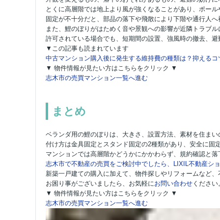
とくに高層階では地上より風が強くなることがあり、ポール
固定が不十分だと、部品の落下や飛散により下階や通行人へ
また、鯉のぼりがはためく音や景観への影響が近隣トラブル
許可されている場合でも、短期間の設置、強風時の撤去、避
▼この記事も読まれています
中古マンション購入後に発生する維持費の種類は？抑えるコ
▼ 物件情報が見たい方はこちらをクリック ▼
志木市の売買マンション一覧へ進む
まとめ
ベランダ用の鯉のぼりは、大きさ、設置方法、素材を住まい
付け方は金具固定とスタンド固定の2種類があり、安全に固
マンションでは高層階かどうかにかかわらず、規約確認と落
志木市で不動産の売買をご検討中でしたら、LIXIL不動産ショ
新築一戸建ての購入に加えて、物件探しやリフォームなど、
お困り事がございましたら、お気軽に
お問い合わせ
ください
▼ 物件情報が見たい方はこちらをクリック ▼
志木市の売買マンション一覧へ進む