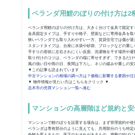
ベランダ用鯉のぼりの付け方は2
ベランダ用鯉のぼりの付け方は、大きく分けて金具で固定す
金具固定タイプは、手すりや格子、壁面などに専用金具を取
狭いベランダでも取り入れやすい一方、賃貸住宅では傷が退
スタンドタイプは、台座に水袋や砂袋、ブロックなどの重し
手すりの形状に左右されにくい反面、洗濯物を干す場所や避
取り付けのコツは、ベランダの端に寄せすぎず、できるだけ
風の強い日や雨の日、夜間は下ろし、ネジの緩みや重しの安
▼この記事も読まれています
中古マンションの相場の調べ方は？価格に影響する要因や注
▼ 物件情報が見たい方はこちらをクリック ▼
志木市の売買マンション一覧へ進む
マンションの高層階ほど規約と安
マンションで鯉のぼりを設置する場合は、まず管理規約や使
ベランダは専有部分のように見えても、共用部分のうち特定
外観を変えるもの、落下のおそれがあるもの、避難の妨げに