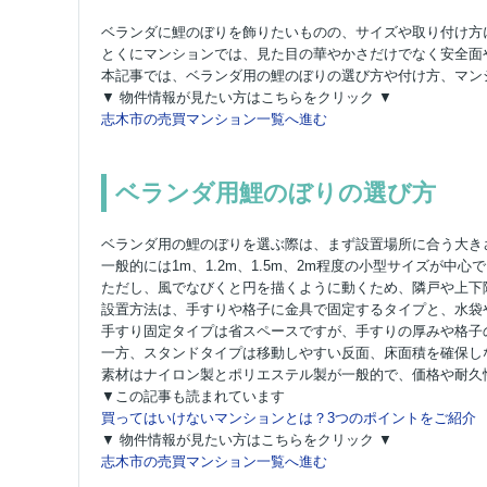
ベランダに鯉のぼりを飾りたいものの、サイズや取り付け方
とくにマンションでは、見た目の華やかさだけでなく安全面
本記事では、ベランダ用の鯉のぼりの選び方や付け方、マン
▼ 物件情報が見たい方はこちらをクリック ▼
志木市の売買マンション一覧へ進む
ベランダ用鯉のぼりの選び方
ベランダ用の鯉のぼりを選ぶ際は、まず設置場所に合う大き
一般的には1m、1.2m、1.5m、2m程度の小型サイズが
ただし、風でなびくと円を描くように動くため、隣戸や上下
設置方法は、手すりや格子に金具で固定するタイプと、水袋
手すり固定タイプは省スペースですが、手すりの厚みや格子
一方、スタンドタイプは移動しやすい反面、床面積を確保し
素材はナイロン製とポリエステル製が一般的で、価格や耐久
▼この記事も読まれています
買ってはいけないマンションとは？3つのポイントをご紹介
▼ 物件情報が見たい方はこちらをクリック ▼
志木市の売買マンション一覧へ進む