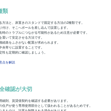
種類
る方法と、床置きのスタンドで固定する方法の2種類です。
り付け、そこへポールを差し込んで設置します。
去時のトラブルにつながる可能性があるため注意が必要です。
を置いて安定させる方法です。
難経路をふさがない配置が求められます。
中央寄りに設置することです。
定性も定期的に確認しましょう。
意点を解説
全確認が大切
用細則、賃貸借契約を確認する必要があります。
の住戸が使う専用使用部分として扱われることがあるためです。
なるものは、設置を制限される場合があります。