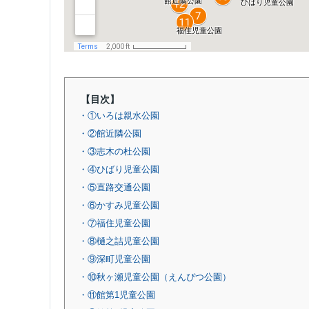
【目次】
・①いろは親水公園
・②館近隣公園
・③志木の杜公園
・④ひばり児童公園
・⑤直路交通公園
・⑥かすみ児童公園
・⑦福住児童公園
・⑧樋之詰児童公園
・⑨深町児童公園
・⑩秋ヶ瀬児童公園（えんぴつ公園）
・⑪館第1児童公園