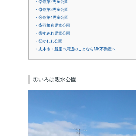
・⑫館第2児童公園
・⑬館第3児童公園
・⑭館第4児童公園
・⑮羽根倉児童公園
・⑯すみれ児童公園
・⑰かしわ公園
・志木市・新座市周辺のことならMK不動産へ
①いろは親水公園