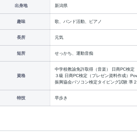
出身地
新潟県
趣味
歌、バンド活動、ピアノ
長所
元気
短所
せっかち、運動音痴
中学校教諭免許取得（音楽） 日商PC検定（デ
資格
３級 日商PC検定（プレゼン資料作成）Powe
振興協会パソコン検定タイピング試験 準
特技
早歩き