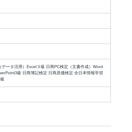
ータ活用）Excel３級 日商PC検定（文書作成）Word
rPoint3級 日商簿記検定 日商原価検定 全日本情報学習
２級