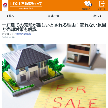
0
お気に入り
ログイン
前へ
記事一覧
次へ
一戸建ての売却が難しいとされる理由！売れない原因
と売却対策も解説
カテゴリ：
不動産の豆知識
2024.10.29