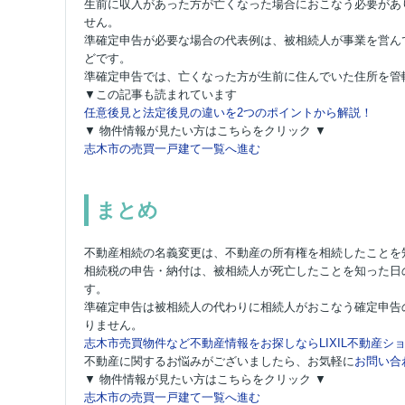
生前に収入があった方が亡くなった場合におこなう必要があ
せん。
準確定申告が必要な場合の代表例は、被相続人が事業を営ん
どです。
準確定申告では、亡くなった方が生前に住んでいた住所を管
▼この記事も読まれています
任意後見と法定後見の違いを2つのポイントから解説！
▼ 物件情報が見たい方はこちらをクリック ▼
志木市の売買一戸建て一覧へ進む
まとめ
不動産相続の名義変更は、不動産の所有権を相続したことを
相続税の申告・納付は、被相続人が死亡したことを知った日
す。
準確定申告は被相続人の代わりに相続人がおこなう確定申告
りません。
志木市売買物件など不動産情報をお探しならLIXIL不動産ショ
不動産に関するお悩みがございましたら、お気軽に
お問い合
▼ 物件情報が見たい方はこちらをクリック ▼
志木市の売買一戸建て一覧へ進む