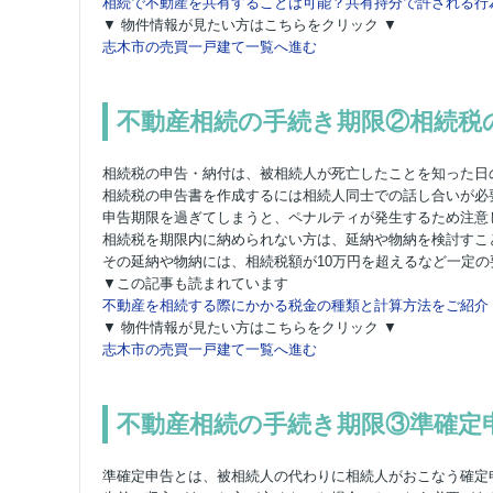
相続で不動産を共有することは可能？共有持分で許される行
▼ 物件情報が見たい方はこちらをクリック ▼
志木市の売買一戸建て一覧へ進む
不動産相続の手続き期限②相続税
相続税の申告・納付は、被相続人が死亡したことを知った日
相続税の申告書を作成するには相続人同士での話し合いが必
申告期限を過ぎてしまうと、ペナルティが発生するため注意
相続税を期限内に納められない方は、延納や物納を検討すこ
その延納や物納には、相続税額が10万円を超えるなど一定
▼この記事も読まれています
不動産を相続する際にかかる税金の種類と計算方法をご紹介
▼ 物件情報が見たい方はこちらをクリック ▼
志木市の売買一戸建て一覧へ進む
不動産相続の手続き期限③準確定
準確定申告とは、被相続人の代わりに相続人がおこなう確定