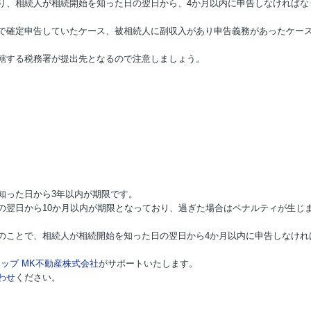
り、相続人が相続開始を知った日の翌日から、4か月以内に申告しなければな
で確定申告していたケース、被相続人に副収入があり申告義務があったケー
轄する税務署が提出先となるので注意しましょう。
知った日から3年以内が期限です。
の翌日から10か月以内が期限となっており、過ぎた場合はペナルティが生じ
のことで、相続人が相続開始を知った日の翌日から4か月以内に申告しなけれ
ップ MK不動産株式会社
がサポートいたします。
わせ
ください。