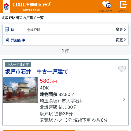
0
お気に入り
ログイン
北坂戸駅周辺の戸建て一覧
変更
駅
北坂戸駅
変更
詳細条件
1
件
中古一戸建住宅
坂戸市石井 中古一戸建て
580
万円
4DK
建物面積
82.80㎡
埼玉県坂戸市大字石井
北坂戸駅 徒歩30分
坂戸駅 徒歩36分
若葉駅 バス13分 塚越下車 徒歩8分