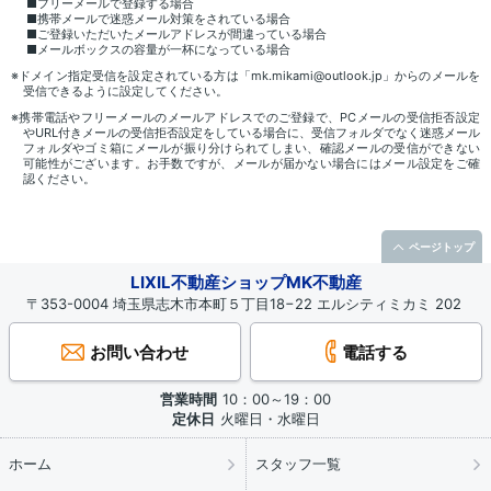
■フリーメールで登録する場合
■携帯メールで迷惑メール対策をされている場合
■ご登録いただいたメールアドレスが間違っている場合
■メールボックスの容量が一杯になっている場合
※ドメイン指定受信を設定されている方は「mk.mikami@outlook.jp」からのメールを
受信できるように設定してください。
※携帯電話やフリーメールのメールアドレスでのご登録で、PCメールの受信拒否設定
やURL付きメールの受信拒否設定をしている場合に、受信フォルダでなく迷惑メール
フォルダやゴミ箱にメールが振り分けられてしまい、確認メールの受信ができない
可能性がございます。お手数ですが、メールが届かない場合にはメール設定をご確
認ください。
ページトップ
LIXIL不動産ショップMK不動産
〒353-0004 埼玉県志木市本町５丁目18−22 エルシティミカミ 202
お問い合わせ
電話する
営業時間
10：00～19：00
定休日
火曜日・水曜日
ホーム
スタッフ一覧