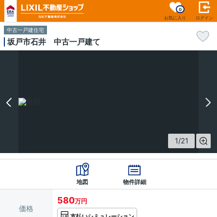
0
お気に入り
ログイン
中古一戸建住宅
坂戸市石井 中古一戸建て
1
/
21
地図
物件詳細
580
万円
価格
支払いシミュレーション