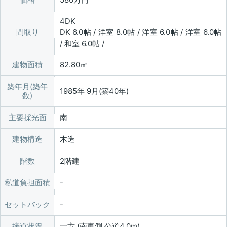
4DK
間取り
DK 6.0帖 / 洋室 8.0帖 / 洋室 6.0帖 / 洋室 6.0帖
/ 和室 6.0帖 /
建物面積
82.80㎡
築年月(築年
1985年 9月(築40年)
数)
主要採光面
南
建物構造
木造
階数
2階建
私道負担面積
セットバック
接道状況
一方 (南東側 公道4.0m)