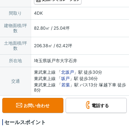
間取り
4DK
建物面積/坪
82.80㎡ / 25.04坪
数
土地面積/坪
206.38㎡ / 62.42坪
数
所在地
埼玉県坂戸市大字石井
東武東上線 「
北坂戸
」駅 徒歩30分
東武東上線 「
坂戸
」駅 徒歩36分
交通
東武東上線 「
若葉
」駅 バス13分 塚越下車 徒歩
8分
お問い合わせ
電話する
セールスポイント