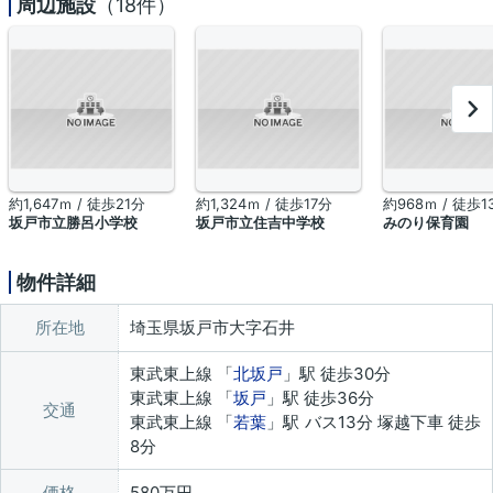
周辺施設
（18件）
約1,647ｍ / 徒歩21分
約1,324ｍ / 徒歩17分
約968ｍ / 徒歩1
坂戸市立勝呂小学校
坂戸市立住吉中学校
みのり保育園
物件詳細
所在地
埼玉県坂戸市大字石井
東武東上線 「
北坂戸
」駅 徒歩30分
東武東上線 「
坂戸
」駅 徒歩36分
交通
東武東上線 「
若葉
」駅 バス13分 塚越下車 徒歩
8分
価格
580万円