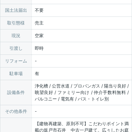
国土法届出
不要
取引態様
売主
現況
空家
引渡し
即時
リフォーム
駐車場
有
浄化槽 / 公営水道 / プロパンガス / 陽当り良好 /
設備条件
眺望良好 / ファミリー向け / 仲介手数料無料 /
バルコニー / 電気有 / バス・トイレ別
その他条件
【建物再建築、原則不可】こだわりポイント満
載の坂戸市石井 中古一戸建て。広々したお庭