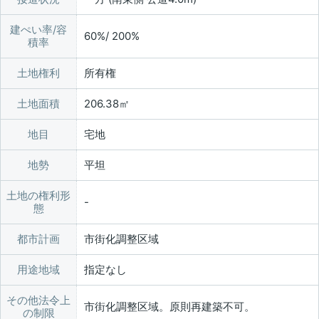
建ぺい率/容
60%/ 200%
積率
土地権利
所有権
土地面積
206.38㎡
地目
宅地
地勢
平坦
土地の権利形
態
都市計画
市街化調整区域
用途地域
指定なし
その他法令上
市街化調整区域。原則再建築不可。
の制限