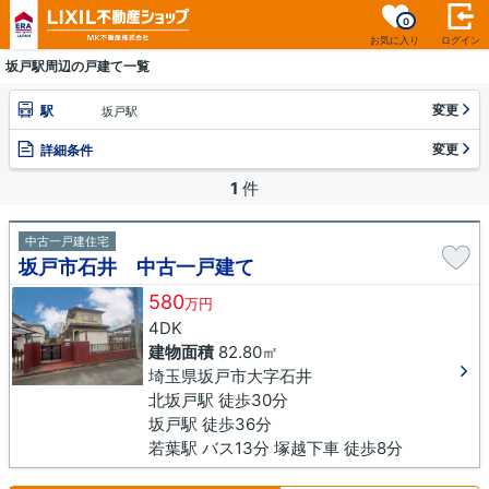
0
お気に入り
ログイン
坂戸駅周辺の戸建て一覧
変更
駅
坂戸駅
変更
詳細条件
1
件
中古一戸建住宅
坂戸市石井 中古一戸建て
580
万円
4DK
建物面積
82.80㎡
埼玉県坂戸市大字石井
北坂戸駅 徒歩30分
坂戸駅 徒歩36分
若葉駅 バス13分 塚越下車 徒歩8分