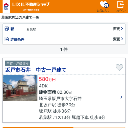
0
お気に入り
ログイン
若葉駅周辺の戸建て一覧
変更
駅
若葉駅
変更
詳細条件
1
件
中古一戸建住宅
坂戸市石井 中古一戸建て
580
万円
4DK
建物面積
82.80㎡
埼玉県坂戸市大字石井
北坂戸駅 徒歩30分
坂戸駅 徒歩36分
若葉駅 バス13分 塚越下車 徒歩8分