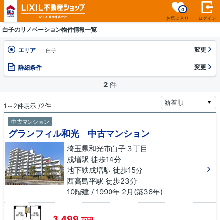
0
お気に入り
ログイン
白子のリノベーション物件情報一覧
変更
エリア
白子
変更
詳細条件
2
件
1～2件表示 /2件
中古マンション
グランフィル和光 中古マンション
埼玉県和光市白子３丁目
成増駅 徒歩14分
地下鉄成増駅 徒歩15分
西高島平駅 徒歩23分
10階建 / 1990年 2月(築36年)
3,499
万円