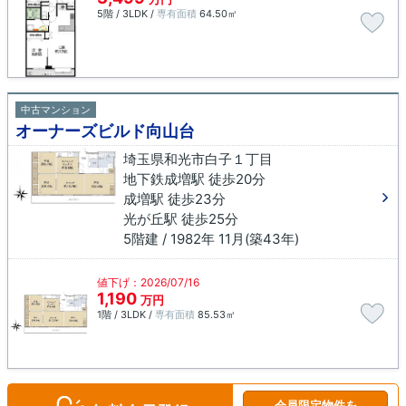
5階 / 3LDK /
専有面積
64.50㎡
中古マンション
オーナーズビルド向山台
埼玉県和光市白子１丁目
地下鉄成増駅 徒歩20分
成増駅 徒歩23分
光が丘駅 徒歩25分
5階建 / 1982年 11月(築43年)
値下げ：2026/07/16
1,190
万円
1階 / 3LDK /
専有面積
85.53㎡
会員限定物件を