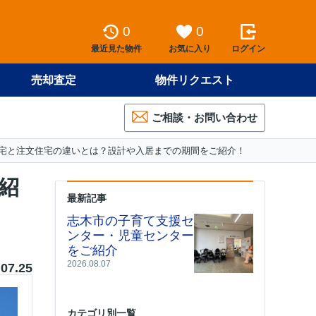
0
0
最近見た物件
お気に入り
ログイン
売却査定
物件リクエスト
ご相談・お問い合わせ
宅と注文住宅の違いとは？設計や入居までの期間をご紹介！
紹
最新記事
志木市の子育て支援セ
ンター・児童センター
をご紹介
2026.08.07
.07.25
カテゴリ別一覧