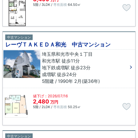
5階 / 3LDK /
専有面積
64.50㎡
中古マンション
レーヴＴＡＫＥＤＡ和光 中古マンション
埼玉県和光市中央１丁目
和光市駅 徒歩11分
地下鉄成増駅 徒歩23分
成増駅 徒歩24分
5階建 / 1990年 2月(築36年)
値下げ：2026/07/16
2,480
万円
5階 / 2LDK /
専有面積
50.25㎡
中古マンション