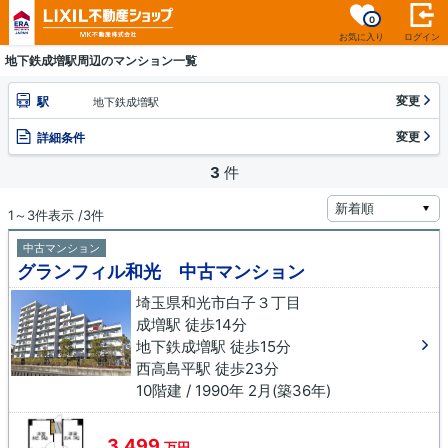
0
お気に入り
ログイン
地下鉄成増駅周辺のマンション一覧
変更
駅
地下鉄成増駅
変更
詳細条件
3
件
1～3件表示 /3件
中古マンション
グランフィル和光 中古マンション
埼玉県和光市白子３丁目
成増駅 徒歩14分
地下鉄成増駅 徒歩15分
西高島平駅 徒歩23分
10階建 / 1990年 2月(築36年)
3,499
万円