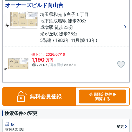
オーナーズビルド向山台
埼玉県和光市白子１丁目
地下鉄成増駅 徒歩20分
成増駅 徒歩23分
光が丘駅 徒歩25分
5階建 / 1982年 11月(築43年)
値下げ：2026/07/16
1,190
万円
1階 / 3LDK /
専有面積
85.53㎡
会員限定物件を
無料会員登録
閲覧する
検索条件の変更
駅
変更
地下鉄成増駅