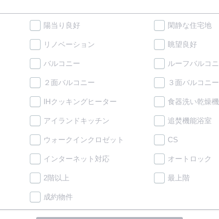
陽当り良好
閑静な住宅地
リノベーション
眺望良好
バルコニー
ルーフバルコニ
２面バルコニー
３面バルコニー
IHクッキングヒーター
食器洗い乾燥機
アイランドキッチン
追焚機能浴室
ウォークインクロゼット
CS
インターネット対応
オートロック
2階以上
最上階
成約物件