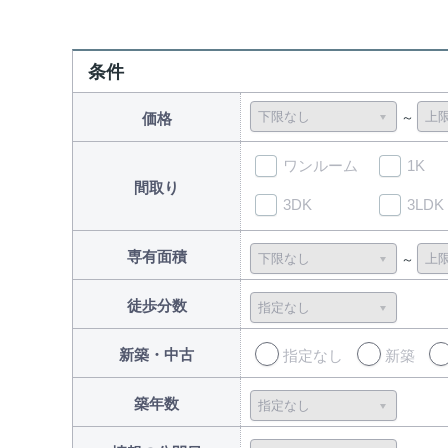
条件
価格
ワンルーム
1K
間取り
3DK
3LDK
専有面積
徒歩分数
新築・中古
指定なし
新築
築年数