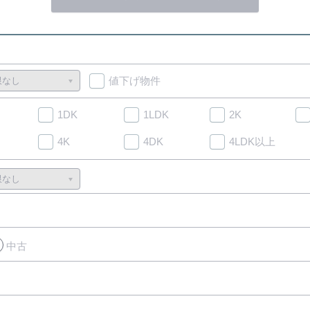
値下げ物件
1DK
1LDK
2K
4K
4DK
4LDK以上
中古