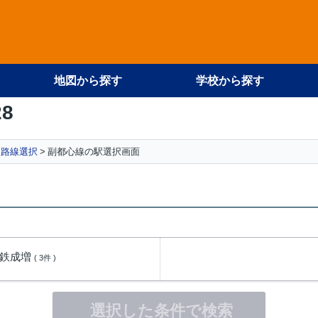
地図から探す
学校から探す
28
路線選択
副都心線の駅選択画面
下鉄成増
( 3件 )
選択した条件で検索