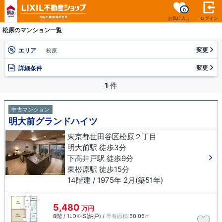
0
お気に入り
ログイン
松原のマンション一覧
変更
エリア
松原
変更
詳細条件
1
件
中古マンション
明大前グランドハイツ
東京都世田谷区松原２丁目
明大前駅 徒歩3分
下高井戸駅 徒歩9分
東松原駅 徒歩15分
14階建 / 1975年 2月(築51年)
5,480
万円
8階 / 1LDK+S(納戸) /
専有面積
50.05㎡