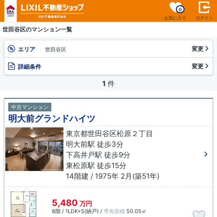
0
お気に入り
ログイン
世田谷区のマンション一覧
変更
エリア
世田谷区
変更
詳細条件
1
件
中古マンション
明大前グランドハイツ
東京都世田谷区松原２丁目
明大前駅 徒歩3分
下高井戸駅 徒歩9分
東松原駅 徒歩15分
14階建 / 1975年 2月(築51年)
5,480
万円
8階 / 1LDK+S(納戸) /
専有面積
50.05㎡