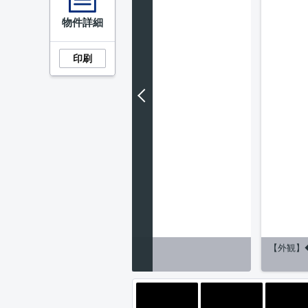
物件詳細
印刷
【外観】
ー】バルコニー