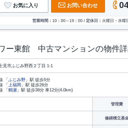
0
お気に入り
お問い合わせ
営業時間：
10：00～19：00 /
定休日：
火曜日・水曜
ワー東館 中古マンションの物件詳
士見市ふじみ野西２丁目 1-1
線 「
ふじみ野
」駅 徒歩5分
線 「
上福岡
」駅 徒歩26分
線 「
鶴瀬
」駅 徒歩38分 車12分(4.0km)
円
管理費
修繕積立基