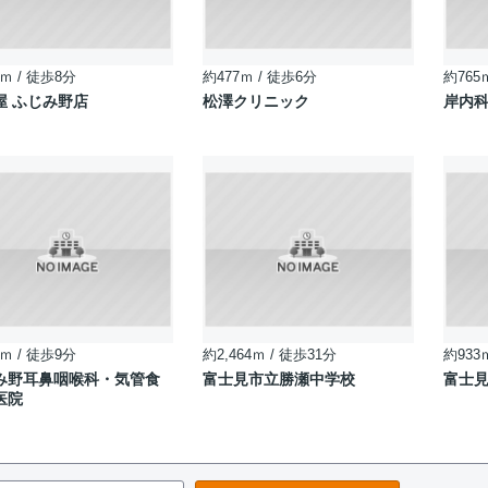
ｍ / 徒歩8分
約477ｍ / 徒歩6分
約765
屋 ふじみ野店
松澤クリニック
岸内
ｍ / 徒歩9分
約2,464ｍ / 徒歩31分
約933
み野耳鼻咽喉科・気管食
富士見市立勝瀬中学校
富士
医院