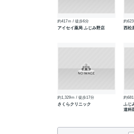
約417ｍ / 徒歩6分
約623
アイセイ薬局 ふじみ野店
西松
約1,329ｍ / 徒歩17分
約681
さくらクリニック
ふじ
道科