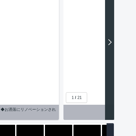
1
/
21
♪ ◆お洒落にリノベーションされ