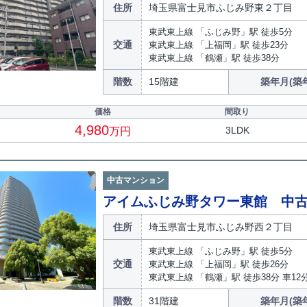
住所
埼玉県富士見市ふじみ野東２丁目
東武東上線 「ふじみ野」駅 徒歩5分
交通
東武東上線 「上福岡」駅 徒歩23分
東武東上線 「鶴瀬」駅 徒歩38分
階数
15階建
築年月(築
価格
間取り
4,980
3LDK
万円
中古マンション
アイムふじみ野タワー東館 中
住所
埼玉県富士見市ふじみ野西２丁目
東武東上線 「ふじみ野」駅 徒歩5分
交通
東武東上線 「上福岡」駅 徒歩26分
東武東上線 「鶴瀬」駅 徒歩38分 車12分(4
階数
31階建
築年月(築