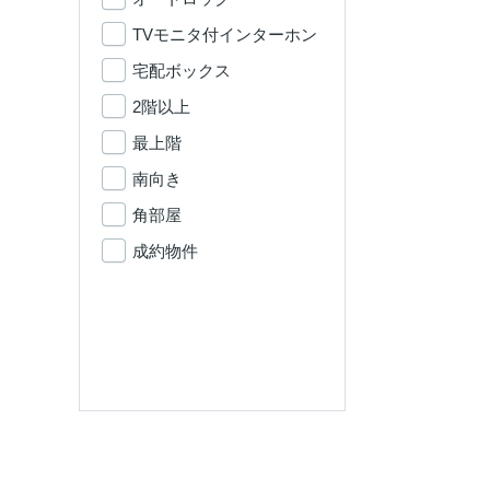
TVモニタ付インターホン
宅配ボックス
2階以上
最上階
南向き
角部屋
成約物件