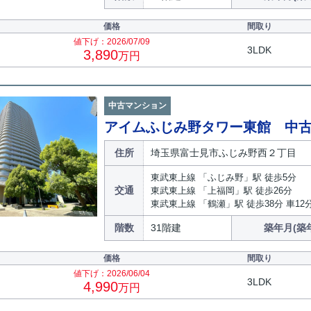
価格
間取り
値下げ：2026/07/09
3LDK
3,890
万円
中古マンション
アイムふじみ野タワー東館 中
住所
埼玉県富士見市ふじみ野西２丁目
東武東上線 「ふじみ野」駅 徒歩5分
交通
東武東上線 「上福岡」駅 徒歩26分
東武東上線 「鶴瀬」駅 徒歩38分 車12分(4
階数
31階建
築年月(築
価格
間取り
値下げ：2026/06/04
3LDK
4,990
万円