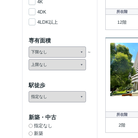
4K
4DK
所在階
4LDK以上
12階
専有面積
駅徒歩
所在階
新築・中古
2階
指定なし
新築