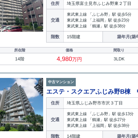
住所
埼玉県富士見市ふじみ野東２丁目
東武東上線 「ふじみ野」駅 徒歩5分
交通
東武東上線 「上福岡」駅 徒歩23分
東武東上線 「鶴瀬」駅 徒歩38分
階数
15階建
築年月(築
所在階
価格
間取り
4,980
14階
3LDK
万円
中古マンション
エステ・スクエアふじみ野B棟 
住所
埼玉県ふじみ野市市沢３丁目
東武東上線 「ふじみ野」駅 徒歩13分
交通
東武東上線 「鶴瀬」駅 徒歩27分
東武東上線 「上福岡」駅 徒歩38分
階数
14階建
築年月(築