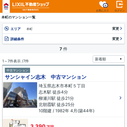
0
お気に入り
ログイン
本町のマンション一覧
変更
エリア
本町
変更
詳細条件
7
件
1～7件表示 /7件
中古マンション
サンシャイン志木 中古マンション
埼玉県志木市本町５丁目
志木駅 徒歩4分
柳瀬川駅 徒歩21分
北朝霞駅 徒歩25分
10階建 / 1982年 4月(築44年)
3,390
万円