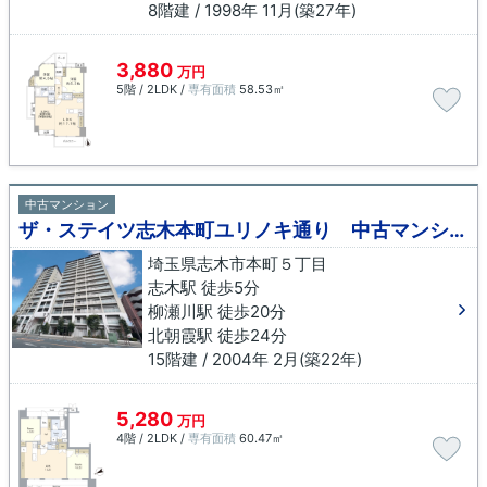
8階建 / 1998年 11月(築27年)
3,880
万円
5階 / 2LDK /
専有面積
58.53㎡
中古マンション
ザ・ステイツ志木本町ユリノキ通り 中古マンション
埼玉県志木市本町５丁目
志木駅 徒歩5分
柳瀬川駅 徒歩20分
北朝霞駅 徒歩24分
15階建 / 2004年 2月(築22年)
5,280
万円
4階 / 2LDK /
専有面積
60.47㎡