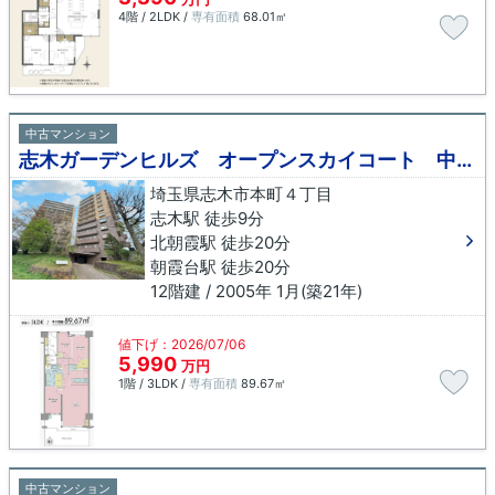
4階 / 2LDK /
専有面積
68.01㎡
中古マンション
志木ガーデンヒルズ オープンスカイコート 中古マンション
埼玉県志木市本町４丁目
志木駅 徒歩9分
北朝霞駅 徒歩20分
朝霞台駅 徒歩20分
12階建 / 2005年 1月(築21年)
値下げ：2026/07/06
5,990
万円
1階 / 3LDK /
専有面積
89.67㎡
中古マンション