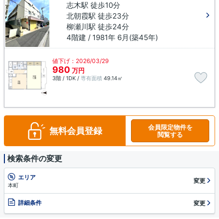
志木駅 徒歩10分
北朝霞駅 徒歩23分
柳瀬川駅 徒歩24分
4階建 / 1981年 6月(築45年)
値下げ：2026/03/29
980
万円
3階 / 1DK /
専有面積
49.14㎡
会員限定物件を
無料会員登録
閲覧する
検索条件の変更
エリア
変更
本町
詳細条件
変更