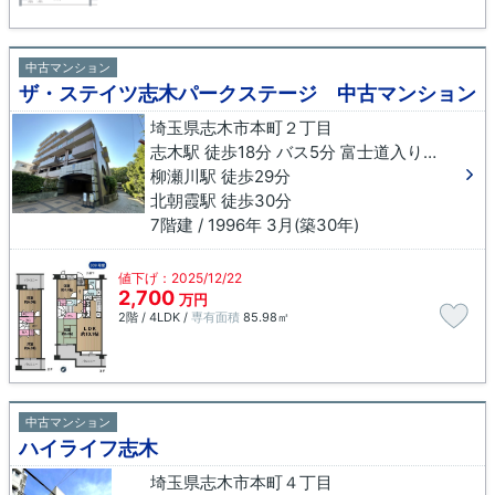
中古マンション
ザ・ステイツ志木パークステージ 中古マンション
埼玉県志木市本町２丁目
志木駅 徒歩18分 バス5分 富士道入り口下車 徒歩5分
柳瀬川駅 徒歩29分
北朝霞駅 徒歩30分
7階建 / 1996年 3月(築30年)
値下げ：2025/12/22
2,700
万円
2階 / 4LDK /
専有面積
85.98㎡
中古マンション
ハイライフ志木
埼玉県志木市本町４丁目