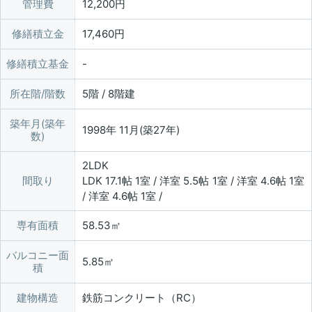
管理費
12,200円
修繕積立金
17,460円
修繕積立基金
所在階/階数
5階 / 8階建
築年月(築年
1998年 11月(築27年)
数)
2LDK
間取り
LDK 17.1帖 1室 / 洋室 5.5帖 1室 / 洋室 4.6帖 1室
/ 洋室 4.6帖 1室 /
専有面積
58.53㎡
バルコニー面
5.85㎡
積
建物構造
鉄筋コンクリート（RC）