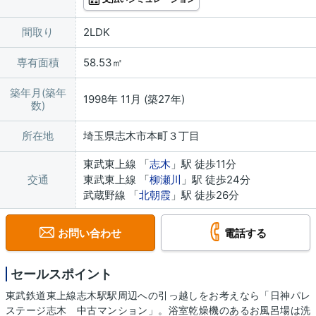
間取り
2LDK
専有面積
58.53㎡
築年月(築年
1998年 11月 (築27年)
数)
所在地
埼玉県志木市本町３丁目
東武東上線 「
志木
」駅 徒歩11分
交通
東武東上線 「
柳瀬川
」駅 徒歩24分
武蔵野線 「
北朝霞
」駅 徒歩26分
お問い合わせ
電話する
セールスポイント
東武鉄道東上線志木駅駅周辺への引っ越しをお考えなら「日神パレ
ステージ志木 中古マンション」。浴室乾燥機のあるお風呂場は洗