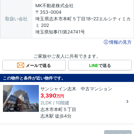
MK不動産株式会社
〒353-0004
取扱い会社
埼玉県志木市本町５丁目18−22エルシティミカ
ミ 202
埼玉県知事(1)第24741号
情報の見方
ご家族やご友人に共有できます。
メールで送る
LINE
で送る
この物件と条件が近い物件です。
サンシャイン志木 中古マンション
3,390
万円
2LDK / 10階建
志木市
本町
５丁目
志木駅 徒歩4分