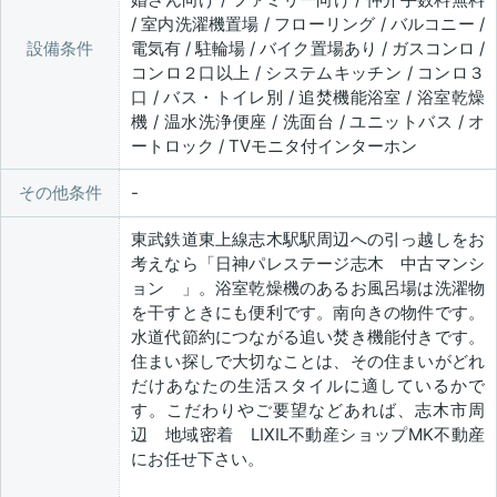
/ 室内洗濯機置場 / フローリング / バルコニー /
設備条件
電気有 / 駐輪場 / バイク置場あり / ガスコンロ /
コンロ２口以上 / システムキッチン / コンロ３
口 / バス・トイレ別 / 追焚機能浴室 / 浴室乾燥
機 / 温水洗浄便座 / 洗面台 / ユニットバス / オ
ートロック / TVモニタ付インターホン
その他条件
東武鉄道東上線志木駅駅周辺への引っ越しをお
考えなら「日神パレステージ志木 中古マンシ
ョン 」。浴室乾燥機のあるお風呂場は洗濯物
を干すときにも便利です。南向きの物件です。
水道代節約につながる追い焚き機能付きです。
住まい探しで大切なことは、その住まいがどれ
だけあなたの生活スタイルに適しているかで
す。こだわりやご要望などあれば、志木市周
辺 地域密着 LIXIL不動産ショップMK不動産
にお任せ下さい。