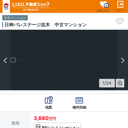
0
お気に入り
ログイン
中古マンション
日神パレステージ志木 中古マンション
1
/
24
地図
物件詳細
3,880
万円
価格
支払いシミュレーション