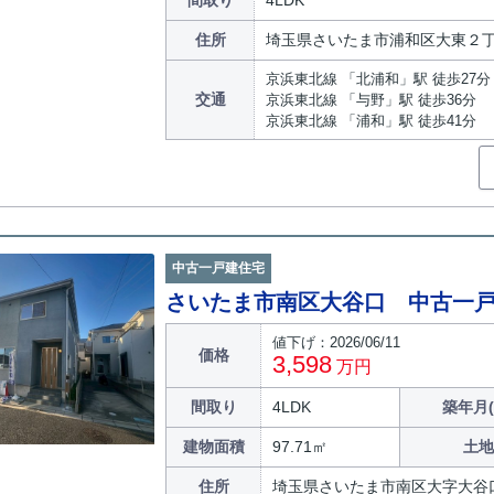
間取り
4LDK
住所
埼玉県さいたま市浦和区大東２
京浜東北線 「北浦和」駅 徒歩27分
交通
京浜東北線 「与野」駅 徒歩36分
京浜東北線 「浦和」駅 徒歩41分
中古一戸建住宅
さいたま市南区大谷口 中古一
値下げ：2026/06/11
価格
3,598
万円
間取り
4LDK
築年月(
建物面積
97.71㎡
土地
住所
埼玉県さいたま市南区大字大谷