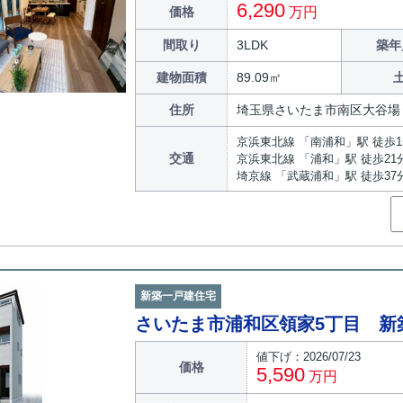
6,290
価格
万円
間取り
3LDK
築年
建物面積
89.09㎡
住所
埼玉県さいたま市南区大谷場
京浜東北線 「南浦和」駅 徒歩1
交通
京浜東北線 「浦和」駅 徒歩21
埼京線 「武蔵浦和」駅 徒歩37
新築一戸建住宅
さいたま市浦和区領家5丁目 新
値下げ：2026/07/23
価格
5,590
万円