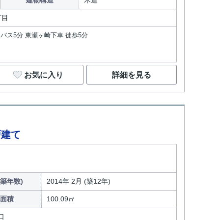
建物構造
木造
丁目
 バス5分 東瀬ヶ崎下車 徒歩5分
お気に入り
詳細を見る
戸建て
築年数)
2014年 2月 (築12年)
面積
100.09㎡
口