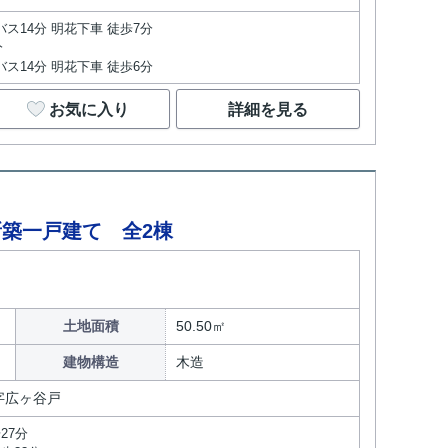
バス14分 明花下車 徒歩7分
分
バス14分 明花下車 徒歩6分
お気に入り
詳細を見る
築一戸建て 全2棟
土地面積
50.50㎡
建物構造
木造
字広ヶ谷戸
27分