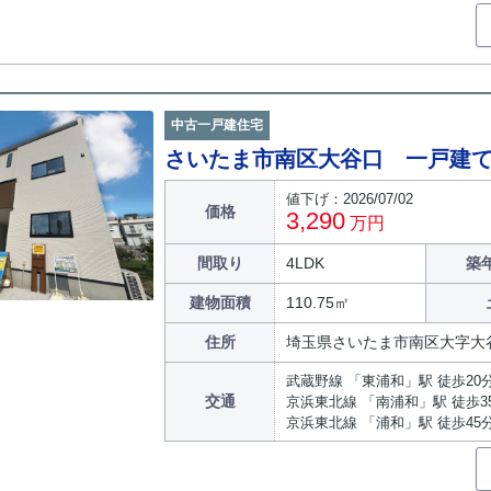
中古一戸建住宅
さいたま市南区大谷口 一戸建
値下げ：2026/07/02
価格
3,290
万円
間取り
4LDK
築
建物面積
110.75㎡
住所
埼玉県さいたま市南区大字大
武蔵野線 「東浦和」駅 徒歩20
交通
京浜東北線 「南浦和」駅 徒歩3
京浜東北線 「浦和」駅 徒歩45