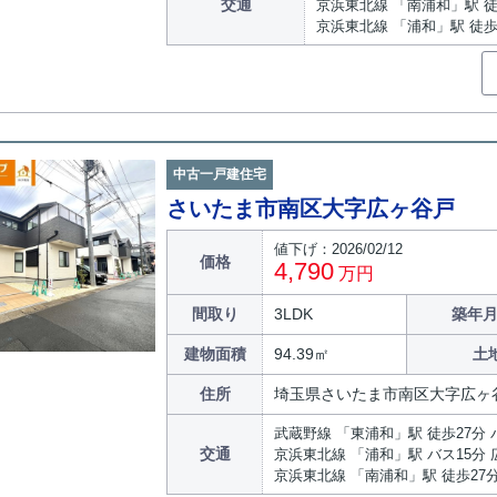
交通
京浜東北線 「南浦和」駅 徒
京浜東北線 「浦和」駅 徒歩
中古一戸建住宅
さいたま市南区大字広ヶ谷戸
値下げ：2026/02/12
価格
4,790
万円
間取り
3LDK
築年月
建物面積
94.39㎡
土
住所
埼玉県さいたま市南区大字広ヶ
武蔵野線 「東浦和」駅 徒歩27分 
交通
京浜東北線 「浦和」駅 バス15分 
京浜東北線 「南浦和」駅 徒歩27