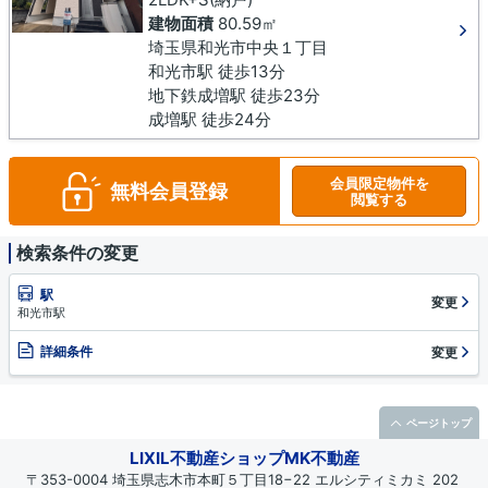
建物面積
80.59㎡
埼玉県和光市中央１丁目
和光市駅 徒歩13分
地下鉄成増駅 徒歩23分
成増駅 徒歩24分
会員限定物件を
無料会員登録
閲覧する
検索条件の変更
駅
変更
和光市駅
詳細条件
変更
ページトップ
LIXIL不動産ショップMK不動産
〒353-0004 埼玉県志木市本町５丁目18−22 エルシティミカミ 202