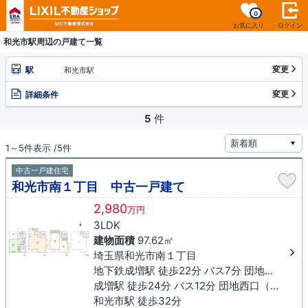
0
お気に入り
ログイン
和光市駅周辺の戸建て一覧
変更
駅
和光市駅
変更
詳細条件
5
件
1～5件表示 /5件
中古一戸建住宅
和光市南１丁目 中古一戸建て
2,980
万円
3LDK
建物面積
97.62㎡
埼玉県和光市南１丁目
地下鉄成増駅 徒歩22分 バス7分 団地西口（埼玉県）下車 徒歩4分
成増駅 徒歩24分 バス12分 団地西口（埼玉県）下車 徒歩4分
和光市駅 徒歩32分