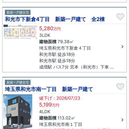
新築一戸建住宅
和光市下新倉4丁目 新築一戸建て 全2棟
5,280
万円
3LDK
建物面積
79.38㎡
埼玉県和光市下新倉４丁目
和光市駅 徒歩18分
和光市駅 徒歩18分
成増駅 バス7分 宮本（和光市）下車 徒歩5分
新築一戸建住宅
埼玉県和光市南一丁目 新築一戸建て
値下げ：2026/07/23
5,199
万円
4LDK
建物面積
113.02㎡
埼玉県和光市南１丁目