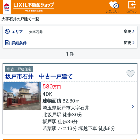
0
お気に入り
ログイン
大字石井の戸建て一覧
変更
エリア
大字石井
変更
詳細条件
1
件
中古一戸建住宅
坂戸市石井 中古一戸建て
580
万円
4DK
建物面積
82.80㎡
埼玉県坂戸市大字石井
北坂戸駅 徒歩30分
坂戸駅 徒歩36分
若葉駅 バス13分 塚越下車 徒歩8分