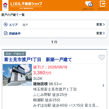
0
お気に入り
ログイン
渡戸の戸建て一覧
変更
エリア
渡戸
変更
詳細条件
1
件
新築一戸建住宅
富士見市渡戸1丁目 新築一戸建て
値下げ：2026/06/18
3,380
万円
3LDK
建物面積
98.53㎡
埼玉県富士見市渡戸１丁目
ふじみ野駅 徒歩25分
鶴瀬駅 徒歩25分
みずほ台駅 徒歩40分 バス15分 富士見市役所下車 徒歩18分