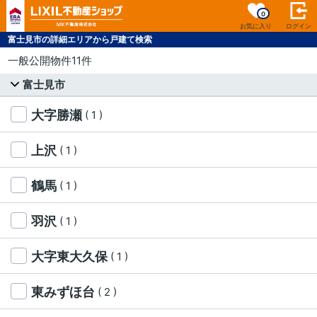
0
お気に入り
ログイン
富士見市の詳細エリアから戸建て検索
一般公開物件11件
富士見市
大字勝瀬
( 1 )
上沢
( 1 )
鶴馬
( 1 )
羽沢
( 1 )
大字東大久保
( 1 )
東みずほ台
( 2 )