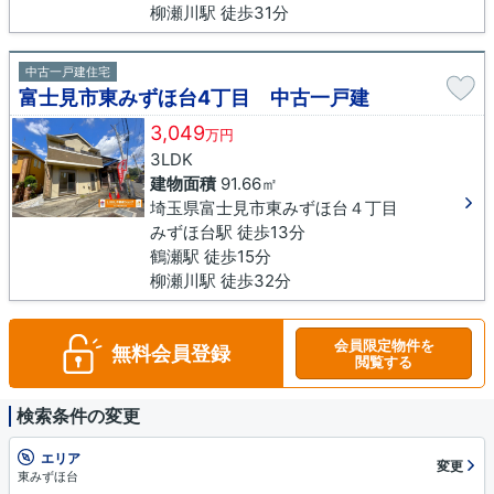
柳瀬川駅 徒歩31分
中古一戸建住宅
富士見市東みずほ台4丁目 中古一戸建
3,049
万円
3LDK
建物面積
91.66㎡
埼玉県富士見市東みずほ台４丁目
みずほ台駅 徒歩13分
鶴瀬駅 徒歩15分
柳瀬川駅 徒歩32分
会員限定物件を
無料会員登録
閲覧する
検索条件の変更
エリア
変更
東みずほ台