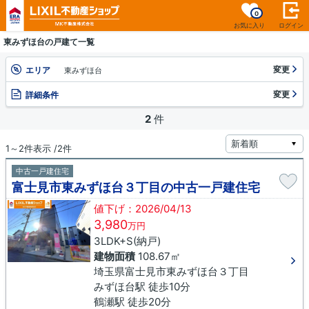
0
お気に入り
ログイン
東みずほ台の戸建て一覧
変更
エリア
東みずほ台
変更
詳細条件
2
件
1～2件表示 /2件
中古一戸建住宅
富士見市東みずほ台３丁目の中古一戸建住宅
値下げ：2026/04/13
3,980
万円
3LDK+S(納戸)
建物面積
108.67㎡
埼玉県富士見市東みずほ台３丁目
みずほ台駅 徒歩10分
鶴瀬駅 徒歩20分