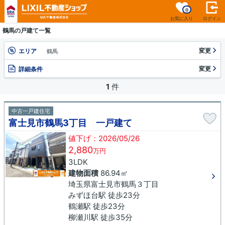
0
お気に入り
ログイン
鶴馬の戸建て一覧
変更
エリア
鶴馬
変更
詳細条件
1
件
中古一戸建住宅
富士見市鶴馬3丁目 一戸建て
値下げ：2026/05/26
2,880
万円
3LDK
建物面積
86.94㎡
埼玉県富士見市鶴馬３丁目
みずほ台駅 徒歩23分
鶴瀬駅 徒歩23分
柳瀬川駅 徒歩35分