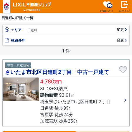
0
お気に入り
ログイン
日進町の戸建て一覧
変更
エリア
日進町
変更
詳細条件
1
件
中古一戸建住宅
さいたま市北区日進町2丁目 中古一戸建て
4,780
万円
3LDK+S(納戸)
建物面積
93.91㎡
埼玉県さいたま市北区日進町２丁目
日進駅 徒歩9分
宮原駅 徒歩24分
加茂宮駅 徒歩25分