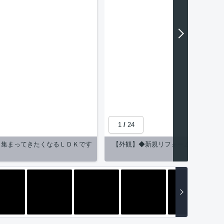
1
/
24
と集まってきたくなるＬＤＫです
【外観】◆新規リフォームで快適に過