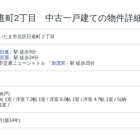
進町2丁目 中古一戸建ての物件詳
いたま市北区日進町２丁目
日進
」駅 徒歩9分
宮原
」駅 徒歩24分
市交通ニューシャトル 「
加茂宮
」駅 徒歩25分
円
(納戸)
7帖 1室 / 洋室 7.2帖 1室 / 洋室 6.0帖 1室 / 洋室 4.7帖 1室 / S(納
1室 /
月(築14年)