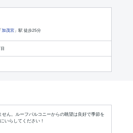
「
加茂宮
」駅 徒歩25分
丁目
ません。ルーフバルコニーからの眺望は良好で季節を
学にいらしてください！