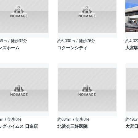
59ｍ / 徒歩37分
約6,030ｍ / 徒歩76分
約4,02
ンズホーム
コクーンシティ
大宮
ｍ / 徒歩8分
約634ｍ / 徒歩8分
約491
ッグセイムス 日進店
北浜会三好医院
大宮