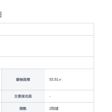
細
93.91㎡
建物面積
主要採光面
2階建
階数