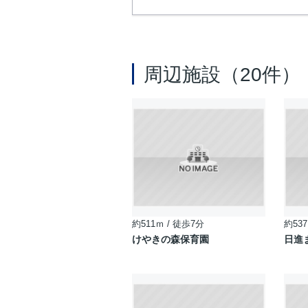
周辺施設（20件）
約511ｍ / 徒歩7分
約537
けやきの森保育園
日進