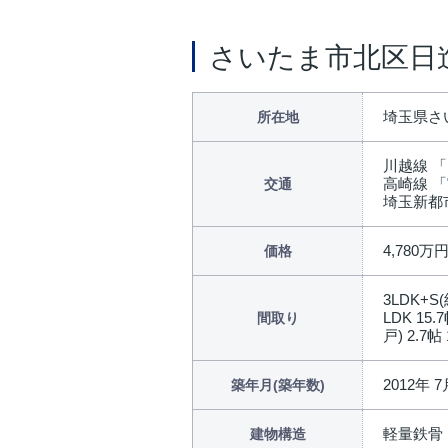
さいたま市北区日
埼玉県さ
所在地
川越線 「
高崎線 「
交通
埼玉新都
4,780万
価格
3LDK+S
LDK 15.
間取り
戸) 2.7帖 
2012年 7
築年月(築年数)
軽量鉄骨
建物構造