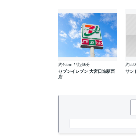
約465ｍ / 徒歩6分
約530
セブンイレブン 大宮日進駅西
サン
店