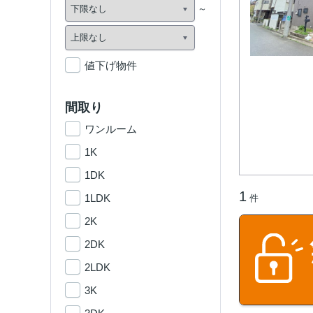
値下げ物件
間取り
ワンルーム
1K
1DK
1
1LDK
件
2K
2DK
2LDK
3K