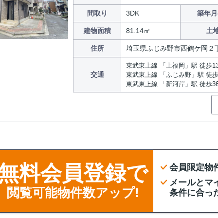
間取り
3DK
築年月
建物面積
81.14㎡
土
住所
埼玉県ふじみ野市西鶴ケ岡２
東武東上線 「上福岡」駅 徒歩1
交通
東武東上線 「ふじみ野」駅 徒歩
東武東上線 「新河岸」駅 徒歩3
無料会員登録で
会員限定物
メールとマ
閲覧可能物件数アップ!
条件に合っ