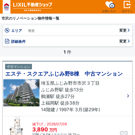
0
お気に入り
ログイン
市沢のリノベーション物件情報一覧
変更
エリア
市沢
変更
詳細条件
1
件
中古マンション
エステ・スクエアふじみ野B棟 中古マンション
埼玉県ふじみ野市市沢３丁目
ふじみ野駅 徒歩13分
鶴瀬駅 徒歩27分
上福岡駅 徒歩38分
14階建 / 1997年 3月(築29年)
値下げ：2026/07/09
3,890
万円
12階 / 3LDK /
専有面積
76.72㎡