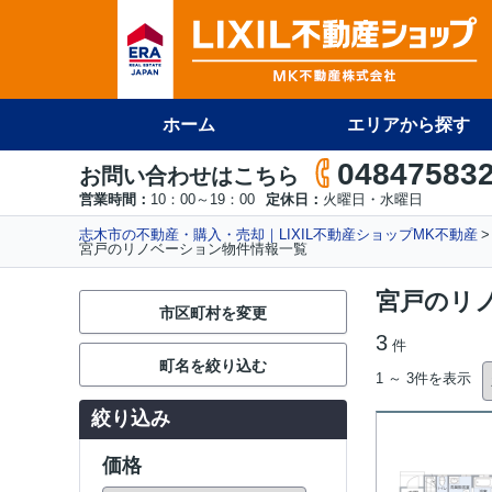
ホーム
エリアから探す
04847583
お問い合わせはこちら
営業時間：
10：00～19：00
定休日：
火曜日・水曜日
志木市の不動産・購入・売却｜LIXIL不動産ショップMK不動産
宮戸のリノベーション物件情報一覧
宮戸のリ
市区町村を変更
3
件
町名を絞り込む
1 ～ 3件を表示
絞り込み
価格