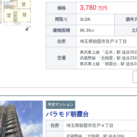
3,780
価格
万円
間取り
3LDK
築年月
建物面積
96.39㎡
土
住所
埼玉県朝霞市宮戸３丁目
東武東上線 「志木」駅 徒歩25
交通
武蔵野線 「北朝霞」駅 徒歩23
東武東上線 「朝霞台」駅 徒歩2
中古マンション
パラモド朝霞台
住所
埼玉県朝霞市宮戸４丁目
武蔵野線 「北朝霞」駅 徒歩18分