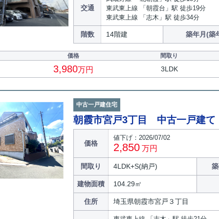
交通
東武東上線 「朝霞台」駅 徒歩19分
東武東上線 「志木」駅 徒歩34分
階数
14階建
築年月(築
価格
間取り
3,980
3LDK
万円
中古一戸建住宅
朝霞市宮戸3丁目 中古一戸建
値下げ：2026/07/02
価格
2,850
万円
間取り
4LDK+S(納戸)
築
建物面積
104.29㎡
住所
埼玉県朝霞市宮戸３丁目
東武東上線 「志木」駅 徒歩21分