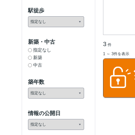
駅徒歩
新築・中古
3
件
指定なし
1 ～ 3件を表示
新築
中古
築年数
情報の公開日