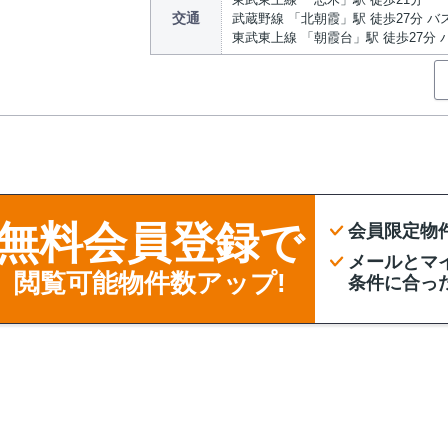
交通
武蔵野線 「北朝霞」駅 徒歩27分 バ
東武東上線 「朝霞台」駅 徒歩27分 
無料会員登録で
会員限定物
メールとマ
閲覧可能物件数アップ!
条件に合っ