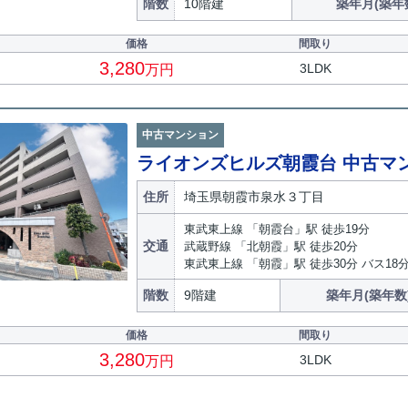
階数
10階建
築年月(築年
価格
間取り
3,280
3LDK
万円
中古マンション
ライオンズヒルズ朝霞台 中古マ
住所
埼玉県朝霞市泉水３丁目
東武東上線 「朝霞台」駅 徒歩19分
交通
武蔵野線 「北朝霞」駅 徒歩20分
東武東上線 「朝霞」駅 徒歩30分 バス18
階数
9階建
築年月(築年数
価格
間取り
3,280
3LDK
万円