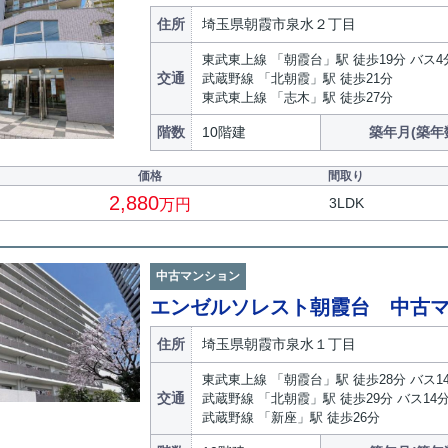
住所
埼玉県朝霞市泉水２丁目
東武東上線 「朝霞台」駅 徒歩19分 バス4
交通
武蔵野線 「北朝霞」駅 徒歩21分
東武東上線 「志木」駅 徒歩27分
階数
10階建
築年月(築年
価格
間取り
2,880
3LDK
万円
中古マンション
エンゼルソレスト朝霞台 中古
住所
埼玉県朝霞市泉水１丁目
東武東上線 「朝霞台」駅 徒歩28分 バス1
交通
武蔵野線 「北朝霞」駅 徒歩29分 バス14
武蔵野線 「新座」駅 徒歩26分