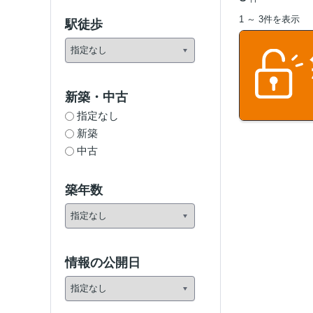
1 ～ 3件を表示
駅徒歩
新築・中古
指定なし
新築
中古
築年数
情報の公開日