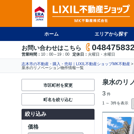
ホーム
エリアから探す
04847583
お問い合わせはこちら
営業時間：
10：00～19：00
定休日：
火曜日・水曜日
志木市の不動産・購入・売却｜LIXIL不動産ショップMK不動産
泉水のリノベーション物件情報一覧
泉水のリ
市区町村を変更
3
件
町名を絞り込む
1 ～ 3件を表示
絞り込み
価格