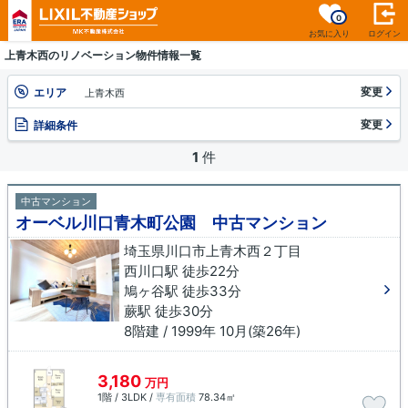
0
お気に入り
ログイン
上青木西のリノベーション物件情報一覧
変更
エリア
上青木西
変更
詳細条件
1
件
中古マンション
オーベル川口青木町公園 中古マンション
埼玉県川口市上青木西２丁目
西川口駅 徒歩22分
鳩ヶ谷駅 徒歩33分
蕨駅 徒歩30分
8階建 / 1999年 10月(築26年)
3,180
万円
1階 / 3LDK /
専有面積
78.34㎡