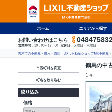
ホーム
エリアから探す
04847583
お問い合わせはこちら
営業時間：
10：00～19：00
定休日：
火曜日・水曜日
志木市の不動産・購入・売却｜LIXIL不動産ショップMK不動産
鶴馬の中
市区町村を変更
1
件
町名を絞り込む
絞り込み
価格