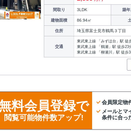
間取り
3LDK
築年
建物面積
86.94㎡
住所
埼玉県富士見市鶴馬３丁目
東武東上線 「みずほ台」駅 徒歩
交通
東武東上線 「鶴瀬」駅 徒歩23
東武東上線 「柳瀬川」駅 徒歩3
無料会員登録で
会員限定物
メールとマ
閲覧可能物件数アップ!
条件に合っ