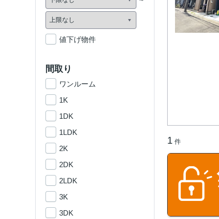
値下げ物件
間取り
ワンルーム
1K
1DK
1LDK
1
件
2K
2DK
2LDK
3K
3DK