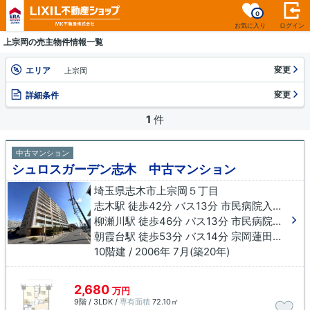
0
お気に入り
ログイン
上宗岡の売主物件情報一覧
変更
エリア
上宗岡
変更
詳細条件
1
件
中古マンション
シュロスガーデン志木 中古マンション
埼玉県志木市上宗岡５丁目
志木駅 徒歩42分 バス13分 市民病院入口下車 徒歩2分
柳瀬川駅 徒歩46分 バス13分 市民病院入口下車 徒歩3分
朝霞台駅 徒歩53分 バス14分 宗岡蓮田下車 徒歩5分
10階建 / 2006年 7月(築20年)
2,680
万円
9階 / 3LDK /
専有面積
72.10㎡