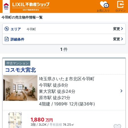
0
お気に入り
ログイン
今羽町の売主物件情報一覧
変更
エリア
今羽町
変更
詳細条件
1
件
中古マンション
コスモ大宮北
埼玉県さいたま市北区今羽町
今羽駅 徒歩8分
東大宮駅 徒歩24分
原市駅 徒歩21分
4階建 / 1989年 12月(築36年)
1,880
万円
3階 / 3LDK /
専有面積
74.25㎡