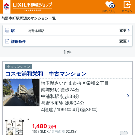
0
お気に入り
ログイン
与野本町駅周辺のマンション一覧
変更
駅
与野本町駅
変更
詳細条件
1
件
中古マンション
コスモ浦和栄和 中古マンション
埼玉県さいたま市桜区栄和２丁目
南与野駅 徒歩24分
中浦和駅 徒歩38分
与野本町駅 徒歩34分
4階建 / 1991年 4月(築35年)
1,480
万円
1階 / 3LDK /
専有面積
62.13㎡