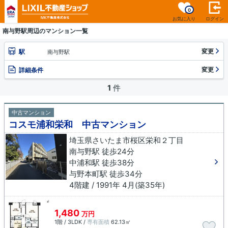
0
お気に入り
ログイン
南与野駅周辺のマンション一覧
変更
駅
南与野駅
変更
詳細条件
1
件
中古マンション
コスモ浦和栄和 中古マンション
埼玉県さいたま市桜区栄和２丁目
南与野駅 徒歩24分
中浦和駅 徒歩38分
与野本町駅 徒歩34分
4階建 / 1991年 4月(築35年)
1,480
万円
1階 / 3LDK /
専有面積
62.13㎡